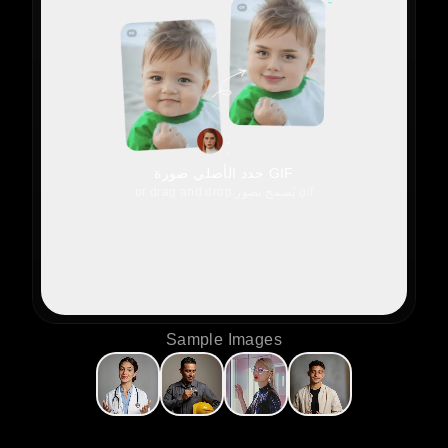
حدد الأصلي صورة GIF
or drag and drop يُسمح بصور gif
Sample Images