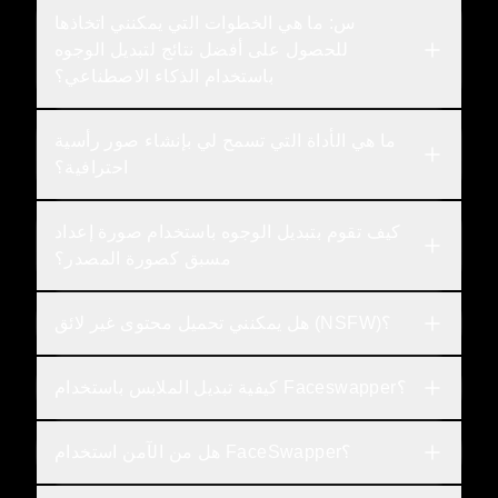
س: ما هي الخطوات التي يمكنني اتخاذها 
للحصول على أفضل نتائج لتبديل الوجوه 
باستخدام الذكاء الاصطناعي؟
ما هي الأداة التي تسمح لي بإنشاء صور رأسية 
احترافية؟
كيف تقوم بتبديل الوجوه باستخدام صورة إعداد 
مسبق كصورة المصدر؟
هل يمكنني تحميل محتوى غير لائق (NSFW)؟
كيفية تبديل الملابس باستخدام Faceswapper؟
هل من الآمن استخدام FaceSwapper؟